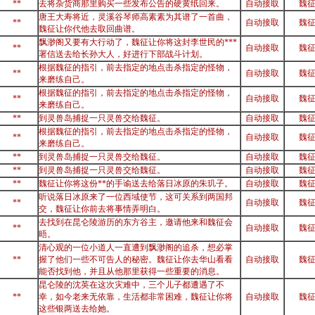
**
去将杂货商那里购买一些发布公告的硬黄纸回来。
自动接取
魏
唐王大寿将近，灵溪谷琴师高素素为其谱了一首曲，
**
自动接取
魏
魏征让你代他去取回曲谱。
飘渺阁又要有大行动了，魏征让你将这封李世民的***
**
自动接取
魏
署信送去给长孙大人，好进行下部战斗计划。
根据魏征的指引，前去指定的地点击杀指定的怪物，
**
自动接取
魏
来磨练自己。
根据魏征的指引，前去指定的地点击杀指定的怪物，
**
自动接取
魏
来磨练自己。
**
到灵兽岛捕捉一只灵兽交给魏征。
自动接取
魏
根据魏征的指引，前去指定的地点击杀指定的怪物，
**
自动接取
魏
来磨练自己。
**
到灵兽岛捕捉一只灵兽交给魏征。
自动接取
魏
**
到灵兽岛捕捉一只灵兽交给魏征。
自动接取
魏
**
魏征让你将这份**的手谕送去给落日冰原的朱玑子。
自动接取
魏
听说落日冰原来了一位西域使节，这可关系到两国邦
**
自动接取
魏
交，魏征让你前去将事情弄明白。
去找到在昆仑陵游历的东方谷主，邀请他来和魏征会
**
自动接取
魏
晤。
清心观的一位小道人一直遭到飘渺阁的追杀，想必掌
**
握了他们一些不可告人的秘密。魏征让你去华山看看
自动接取
魏
能否找到他，并且从他那里获得一些重要的消息。
昆仑陵的沈英在这次灾难中，三个儿子都遭遇了不
**
幸，如今老来无依靠，生活都非常困难，魏征让你将
自动接取
魏
这些银两送去给她。