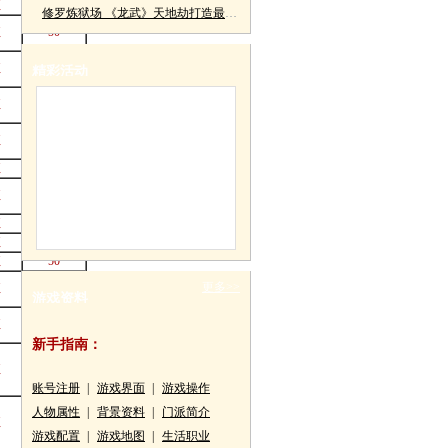
征
50
修罗炼狱场 《龙武》天地劫打造最强帮会
征
50
征
50
精彩活动
征
50
征
50
征
50
征
50
征
50
征
50
征
50
更多>>
征
50
游戏资料
征
50
新手指南：
征
50
账号注册
|
游戏界面
|
游戏操作
人物属性
|
背景资料
|
门派简介
征
50
游戏配置
|
游戏地图
|
生活职业