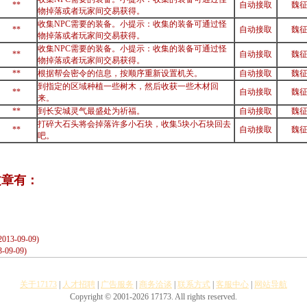
**
自动接取
魏
物掉落或者玩家间交易获得。
收集NPC需要的装备。小提示：收集的装备可通过怪
**
自动接取
魏
物掉落或者玩家间交易获得。
收集NPC需要的装备。小提示：收集的装备可通过怪
**
自动接取
魏
物掉落或者玩家间交易获得。
**
根据帮会密令的信息，按顺序重新设置机关。
自动接取
魏
到指定的区域种植一些树木，然后收获一些木材回
**
自动接取
魏
来。
**
到长安城灵气最盛处为祈福。
自动接取
魏
打碎大石头将会掉落许多小石块，收集5块小石块回去
**
自动接取
魏
吧。
文章有：
2013-09-09)
3-09-09)
关于17173
|
人才招聘
|
广告服务
|
商务洽谈
|
联系方式
|
客服中心
|
网站导航
Copyright © 2001-2026 17173. All rights reserved.