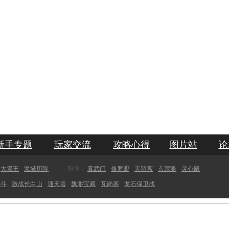
新手专题
玩家交流
攻略心得
图片站
论
大胃王
海域历险
职业：
真武门
修罗盟
天羽宫
玄宗派
灵心殿
虎斗
激战长白山
通天塔
飘渺宝藏
瓦岗寨
龙石保卫战