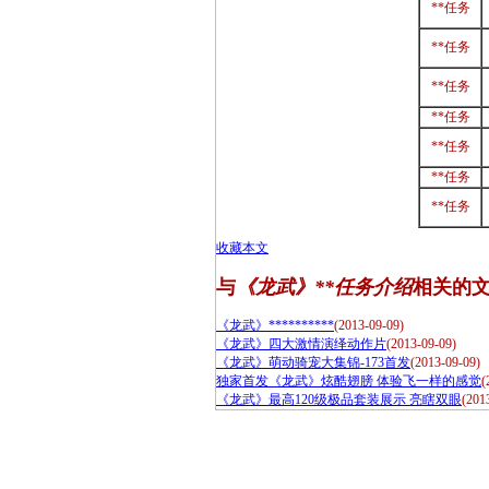
**任务
**任务
**任务
**任务
**任务
**任务
**任务
收藏本文
与
《龙武》**任务介绍
相关的
《龙武》**********
(2013-09-09)
《龙武》四大激情演绎动作片
(2013-09-09)
《龙武》萌动骑宠大集锦-173首发
(2013-09-09)
独家首发《龙武》炫酷翅膀 体验飞一样的感觉
(
《龙武》最高120级极品套装展示 亮瞎双眼
(201