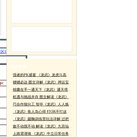
立区日常任务
热点文章
强者的PK盛宴 《龙武》龙虎斗高分宝典
镖镖必达 图文详解《龙武》押运宝藏玩法
pc
最低等级
锦囊在手一通天下《龙武》通天塔之释迦塔
征
50
机遇与挑战并存 图文解读《龙武》皇家围猎
征
50
巧合作细分工 智夺《龙武》人人炼丹高分
《龙武》鱼人岛心得 打OR不打这是个问题
征
50
《龙武》蹴鞠训练营玩法详解 过把足球瘾
征
50
敌不动我不动 解读《龙武》九宫仙岛玩法
征
50
上路需谨慎 《龙武》中立日常任务技巧详解