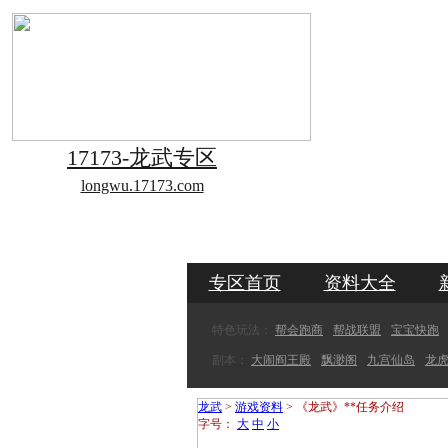
17173-龙武专区
longwu.17173.com
专区首页
资料大全
特色玩法：
帮会跑商
帮战联盟
宝宝快跑
副本：
大闹阎王殿
飘渺阁
九宫仙岛
龙
龙武
>
游戏资料
> 《龙武》**任务介绍
字号：
大
中
小