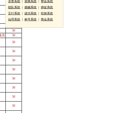
征
50
灵兽系统
|
坐骑系统
|
帮会系统
组队系统
|
婚姻系统
|
师徒系统
征
50
五行系统
|
战功系统
|
经脉系统
征
50
仙羽系统
|
称号系统
|
商会系统
征
50
征
50
送员
50
征
50
征
50
征
50
征
50
征
50
征
50
征
50
征
50