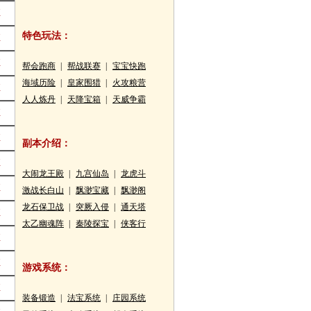
征
50
特色玩法：
征
50
征
50
帮会跑商
|
帮战联赛
|
宝宝快跑
海域历险
|
皇家围猎
|
火攻粮营
征
50
人人炼丹
|
天降宝箱
|
天威争霸
征
50
征
50
副本介绍：
征
50
大闹龙王殿
|
九宫仙岛
|
龙虎斗
征
50
激战长白山
|
飘渺宝藏
|
飘渺阁
龙石保卫战
|
突厥入侵
|
通天塔
征
50
太乙幽魂阵
|
秦陵探宝
|
侠客行
征
50
征
50
游戏系统：
征
50
装备锻造
|
法宝系统
|
庄园系统