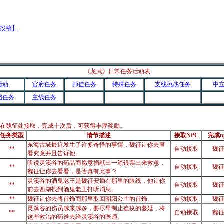
投稿】
《龙武》日常任务活动表
活动
官府任务
师徒任务
特殊任务
支线挑战任务
中
档任务
主线任务
在魏征处接取，完成十次后，可获得丰厚奖励。
任务类型
情节描述
接取NPC
完成n
东海古域最近发生了许多奇怪的事情，魏征让你去查
**
自动接取
魏
看究竟并且告诉他。
听说灵溪谷的药品商愿意捐献出一笔银票出来救急，
**
自动接取
魏
魏征让你去看看，是否真有此事？
灵溪谷的酒鬼老王是魏征安插在那里的眼线，他让你
**
自动接取
魏
前去西湖找到酒鬼老王打听消息。
**
魏征让你去将首饰商那里取回昭阳公主的首饰。
自动接取
魏
灵溪谷的伤员越来越多，要尽早制止瘟疫的蔓延，将
**
自动接取
魏
这些救治的药送去给灵溪谷的医师。