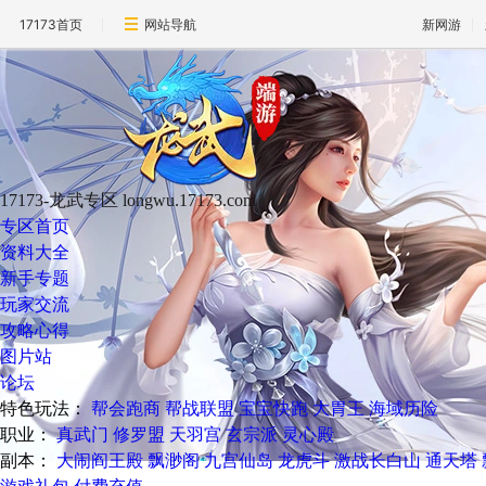
17173首页
网站导航
新网游
17173-龙武专区
longwu.17173.com
专区首页
资料大全
新手专题
玩家交流
攻略心得
图片站
论坛
特色玩法：
帮会跑商
帮战联盟
宝宝快跑
大胃王
海域历险
职业：
真武门
修罗盟
天羽宫
玄宗派
灵心殿
副本：
大闹阎王殿
飘渺阁
九宫仙岛
龙虎斗
激战长白山
通天塔