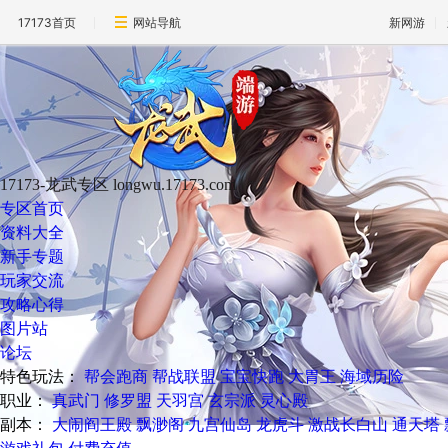
17173首页
网站导航
新网游
17173-龙武专区
longwu.17173.com
专区首页
资料大全
新手专题
玩家交流
攻略心得
图片站
论坛
特色玩法：
帮会跑商
帮战联盟
宝宝快跑
大胃王
海域历险
职业：
真武门
修罗盟
天羽宫
玄宗派
灵心殿
副本：
大闹阎王殿
飘渺阁
九宫仙岛
龙虎斗
激战长白山
通天塔