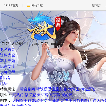
17173首页
网站导航
新网游
17173-龙武专区
longwu.17173.com
专区首页
资料大全
新手专题
玩家交流
攻略心得
图片站
论坛
特色玩法：
帮会跑商
帮战联盟
宝宝快跑
大胃王
海域历险
职业：
真武门
修罗盟
天羽宫
玄宗派
灵心殿
副本：
大闹阎王殿
飘渺阁
九宫仙岛
龙虎斗
激战长白山
通天塔