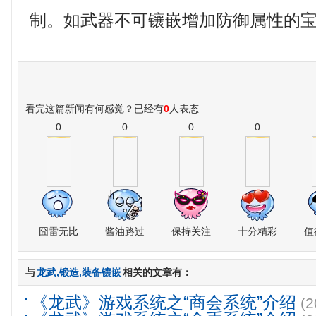
制。如武器不可镶嵌增加防御属性的
看完这篇新闻有何感觉？已经有
0
人表态
0
0
0
0
囧雷无比
酱油路过
保持关注
十分精彩
值
与
龙武,锻造,装备镶嵌
相关的文章有：
《龙武》游戏系统之“商会系统”介绍
(2