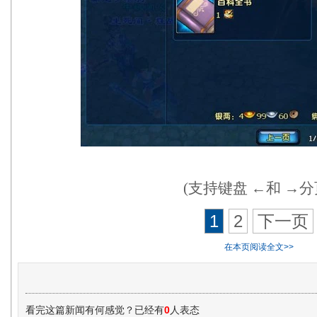
(支持键盘 ←和 →分
1
2
下一页
在本页阅读全文>>
看完这篇新闻有何感觉？已经有
0
人表态