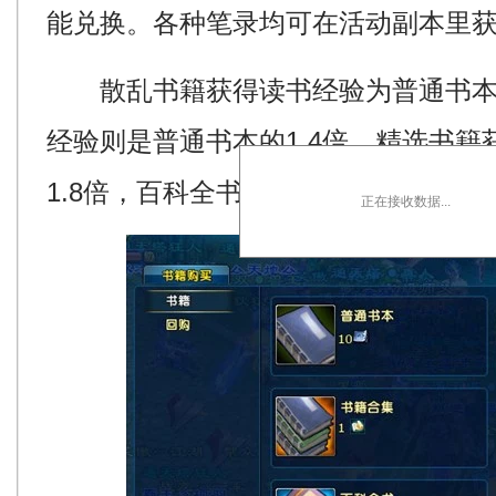
能兑换。各种笔录均可在活动副本里
散乱书籍获得读书经验为普通书本的1
经验则是普通书本的1.4倍，精选书
1.8倍，百科全书获得经验是普通书本
正在接收数据...