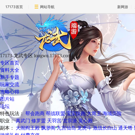
17173首页
网站导航
新网游
17173-龙武专区
longwu.17173.com
专区首页
资料大全
新手专题
玩家交流
攻略心得
图片站
论坛
特色玩法：
帮会跑商
帮战联盟
宝宝快跑
大胃王
海域历险
职业：
真武门
修罗盟
天羽宫
玄宗派
灵心殿
副本：
大闹阎王殿
飘渺阁
九宫仙岛
龙虎斗
激战长白山
通天塔