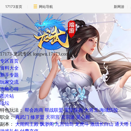
17173首页
网站导航
新网游
17173-龙武专区
longwu.17173.com
专区首页
资料大全
新手专题
玩家交流
攻略心得
图片站
论坛
特色玩法：
帮会跑商
帮战联盟
宝宝快跑
大胃王
海域历险
职业：
真武门
修罗盟
天羽宫
玄宗派
灵心殿
副本：
大闹阎王殿
飘渺阁
九宫仙岛
龙虎斗
激战长白山
通天塔