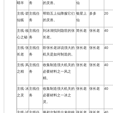
晴羊
务
的灵兽。
仙
主线·碧
主线任
帮助五上仙降服它们
银星上
多多
20
仙狐
务
的灵兽。
仙
主线·核
主线任
到冰湖找到隐世的张
简长老
张长老
40
心之秘
务
长老。
主线·张
主线任
听张长老诉说强大的
张长老
张长老
40
长老
务
机关是如何制造的。
主线·风
主线任
收集制造强大机关的
张长老
张长老
40
之精
务
必要材料之一风之
精。
主线·冰
主线任
收集制造强大机关的
张长老
张长老
40
之灵
务
必要材料之一冰之
灵。
主线·试
主线任
将初次制造出来的核
张长老
张长老
40