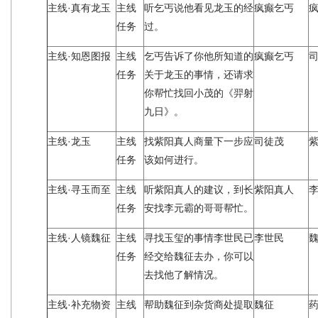
主线·真有龙玉
主线
听乞丐说他看见龙玉的经
疯癫乞丐
任务
过。
主线·知恩图报
主线
乞丐告诉了你他所知道的
疯癫乞丐
任务
关于龙玉的事情，还请求
你帮忙找回小茂的《羿射
九日》。
主线·龙玉
主线
找紫阳真人商量下一步应
司徒茂
任务
该如何进行。
主线·寻玉而至
主线
听紫阳真人的建议，到长
紫阳真人
任务
安找李元霸的哥哥帮忙。
主线·人镜魏征
主线
寻找玉玺的事情李世民已
李世民
任务
经交给魏征去办，你可以
去找他了解情况。
主线·补充物资
主线
帮助魏征到杂货商处提取
魏征