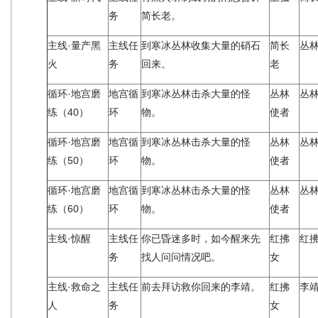
务
简长老。
主线·量产黑
主线任
到寒冰丛林收集大量的硝石
简长
丛
火
务
回来。
老
循环·地宫磨
地宫循
到寒冰丛林击杀大量的怪
丛林
丛
练（40）
环
物。
使者
循环·地宫磨
地宫循
到寒冰丛林击杀大量的怪
丛林
丛
练（50）
环
物。
使者
循环·地宫磨
地宫循
到寒冰丛林击杀大量的怪
丛林
丛
练（60）
环
物。
使者
主线·惊醒
主线任
你已昏迷多时，如今醒来先
红拂
红
务
找人问问情况吧。
女
主线·救命之
主线任
前去拜访救你回来的李靖。
红拂
李
人
务
女