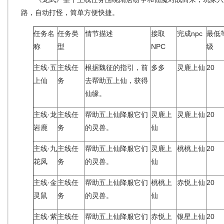
路，自动打怪，简单方便快捷。
任务名
任务类
情节描述
接取
完成npc
最低
称
型
NPC
级
主线·五
主线任
根据魏征的指引，前
多多
灵鹿上仙
20
上仙
务
去帮助五上仙，获得
仙缘。
主线·龙
主线任
帮助五上仙降服它们
灵鹿上
灵鹿上仙
20
岩鹿
务
的灵兽。
仙
主线·九
主线任
帮助五上仙降服它们
灵鹿上
桃桃上仙
20
花凤
务
的灵兽。
仙
主线·金
主线任
帮助五上仙降服它们
桃桃上
赤悦上仙
20
灵鼠
务
的灵兽。
仙
主线·紫
主线任
帮助五上仙降服它们
赤悦上
银星上仙
20