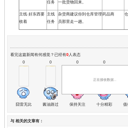
任务
一批货物回来。
主线·好东西要
主线
杂货商建议你到仓库管理
药品商
收着
任务
员那里走一趟。
看完这篇新闻有何感觉？已经有
0
人表态
0
0
0
0
正在接收数据...
囧雷无比
酱油路过
保持关注
十分精彩
值
与
相关的文章有：