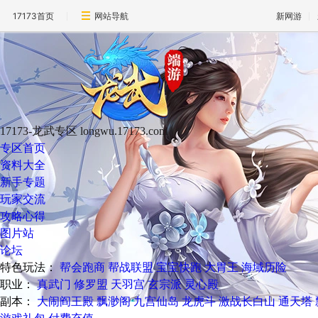
17173首页
网站导航
新网游
17173-龙武专区
longwu.17173.com
专区首页
资料大全
新手专题
玩家交流
攻略心得
图片站
论坛
特色玩法：
帮会跑商
帮战联盟
宝宝快跑
大胃王
海域历险
职业：
真武门
修罗盟
天羽宫
玄宗派
灵心殿
副本：
大闹阎王殿
飘渺阁
九宫仙岛
龙虎斗
激战长白山
通天塔