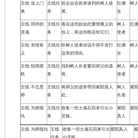
主线·送上门
主线任
前去会会前来谈判的树人使
红拂
树
来
务
者。
女
主线·同伴的
主线任
看在这些妖如此重情重义的
树人
红
灵魂
务
份上，将这些根还给它们。
使者
主线·有情有
主线任
听树人使者诉说不得不攻打
红拂
树
义
务
这里的理由。
女
主线·惊闻噩
主线任
找到树人长老要回师父的遗
树人
树
耗
务
骨。
使者
主线·不忘恩
主线任
将师父的遗骨带回紫阳真人
树人
紫
师
务
处。
长老
主线·为师报
主线任
收集一些土魂石回来引出小
紫阳
紫
仇
务
灵狐。
真人
主线·为师报仇
主线
收集一些土魂石回来引出
紫阳真人
任务
小灵狐。