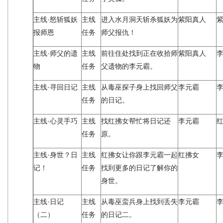
主线·怒斩狐妖
主线
进入水月洞天斩杀狐妖为
紫阳真人
报师恩
任务
师父报仇！
主线·师父的遗
主线
前往住处找到正在收拾师
紫阳真人
物
任务
父遗物的李元霸。
主线·寻回日记
主线
从毒巫探子身上找回师父
李元霸
任务
的日记。
主线·心灵手巧
主线
找红拂女帮忙将日记还
李元霸
任务
原。
主线·身世？日
主线
红拂女让你跟李元霸一起
红拂女
记！
任务
找到更多的日记了解你的
身世。
主线·日记
主线
从毒巫蛮兵身上找到丢失
李元霸
（二）
任务
的日记二。