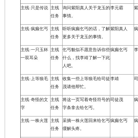
主线·只是传说
主线
询问紫阳真人关于龙玉的
李元霸
任务
事情。
主线·疯癫乞丐
主线
听听疯癫乞丐的话，了解
紫阳真人
任务
更多关于龙玉的事情。
主线·一只玉杯
主线
乞丐貌似不愿意告诉你些
疯癫乞丐
一双耳朵
任务
什么，找李靖了解一下此
人吧。
主线·上等狼毛
主线
收集一些上等狼毛给司徒
李靖
任务
茂请他帮忙。
主线·奇怪的文
主线
将这一页写着奇怪符号的
司徒茂
字
任务
字条拿去给乞丐。
主线·一株火莲
主线
采摘一株火莲回来给乞丐
疯癫乞丐
任务
缓解头疼。