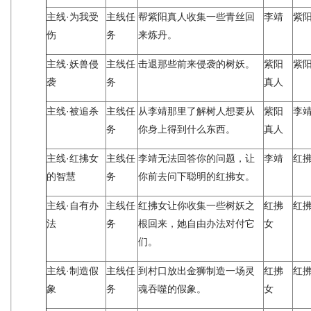
主线·为我受
主线任
帮紫阳真人收集一些青丝回
李靖
紫
伤
务
来炼丹。
主线·妖兽侵
主线任
击退那些前来侵袭的树妖。
紫阳
紫
袭
务
真人
主线·被追杀
主线任
从李靖那里了解树人想要从
紫阳
李
务
你身上得到什么东西。
真人
主线·红拂女
主线任
李靖无法回答你的问题，让
李靖
红
的智慧
务
你前去问下聪明的红拂女。
主线·自有办
主线任
红拂女让你收集一些树妖之
红拂
红
法
务
根回来，她自由办法对付它
女
们。
主线·制造假
主线任
到村口放出金狮制造一场灵
红拂
红
象
务
魂吞噬的假象。
女