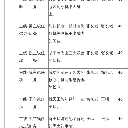
验
务
心装到小机甲人身
上。
主线·更
主线任
与张长老一起讨论为
张长老
张长老
40
强更猛
务
何机关发挥不出威力
的问题。
主线·强
主线任
取来冰湖上三大妖兽
张长老
张长老
40
敌
务
的妖核。
主线·成
主线任
成功的制造了强大的
张长老
简长老
40
功
务
核心，将此消息告诉
简长老。
主线·王
主线任
找天工族年轻的一辈
简长老
王猛
40
猛
务
王猛。
主线·黑
主线任
听王猛讲述他了解到
王猛
王猛
40
火之谜
务
的黑火的事情。