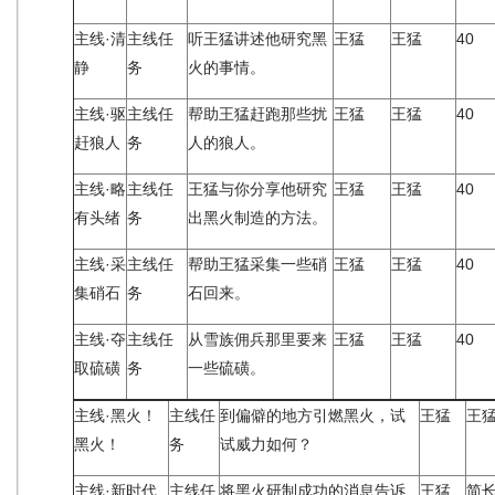
主线·清
主线任
听王猛讲述他研究黑
王猛
王猛
40
静
务
火的事情。
主线·驱
主线任
帮助王猛赶跑那些扰
王猛
王猛
40
赶狼人
务
人的狼人。
主线·略
主线任
王猛与你分享他研究
王猛
王猛
40
有头绪
务
出黑火制造的方法。
主线·采
主线任
帮助王猛采集一些硝
王猛
王猛
40
集硝石
务
石回来。
主线·夺
主线任
从雪族佣兵那里要来
王猛
王猛
40
取硫磺
务
一些硫磺。
主线·黑火！
主线任
到偏僻的地方引燃黑火，试
王猛
王
黑火！
务
试威力如何？
主线·新时代
主线任
将黑火研制成功的消息告诉
王猛
简