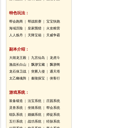
特色玩法：
帮会跑商
|
帮战联赛
|
宝宝快跑
海域历险
|
皇家围猎
|
火攻粮营
人人炼丹
|
天降宝箱
|
天威争霸
副本介绍：
大闹龙王殿
|
九宫仙岛
|
龙虎斗
激战长白山
|
飘渺宝藏
|
飘渺阁
龙石保卫战
|
突厥入侵
|
通天塔
太乙幽魂阵
|
秦陵探宝
|
侠客行
游戏系统：
装备锻造
|
法宝系统
|
庄园系统
灵兽系统
|
坐骑系统
|
帮会系统
组队系统
|
婚姻系统
|
师徒系统
五行系统
|
战功系统
|
经脉系统