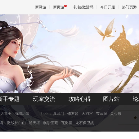
新网游
新页游
礼包/激活码
今日开服
热门页游
魔兽
天堂
王权与
新手专题
玩家交流
攻略心得
图片站
论
大胃王
海域历险
职业：
真武门
修罗盟
天羽宫
玄宗派
灵心殿
虎斗
激战长白山
通天塔
飘渺宝藏
瓦岗寨
龙石保卫战