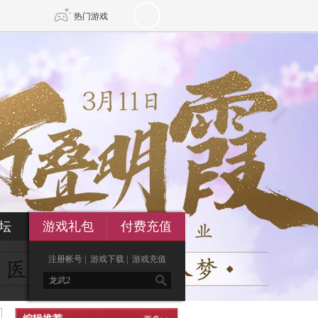
热门游戏
DNF
传奇4
剑网3旗舰版
新天龙八部
自由
诛仙世界
仙剑世界
坛
游戏礼包
付费充值
注册帐号
|
游戏下载
|
游戏充值
