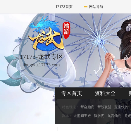
17173首页
网站导航
17173-龙武专区
longwu.17173.com
专区首页
资料大全
特色玩法：
帮会跑商
帮战联盟
宝宝快跑
副本：
大闹阎王殿
飘渺阁
九宫仙岛
龙