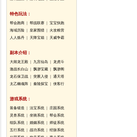
特色玩法：
帮会跑商
|
帮战联赛
|
宝宝快跑
海域历险
|
皇家围猎
|
火攻粮营
人人炼丹
|
天降宝箱
|
天威争霸
副本介绍：
大闹龙王殿
|
九宫仙岛
|
龙虎斗
激战长白山
|
飘渺宝藏
|
飘渺阁
龙石保卫战
|
突厥入侵
|
通天塔
太乙幽魂阵
|
秦陵探宝
|
侠客行
游戏系统：
装备锻造
|
法宝系统
|
庄园系统
灵兽系统
|
坐骑系统
|
帮会系统
组队系统
|
婚姻系统
|
师徒系统
五行系统
|
战功系统
|
经脉系统