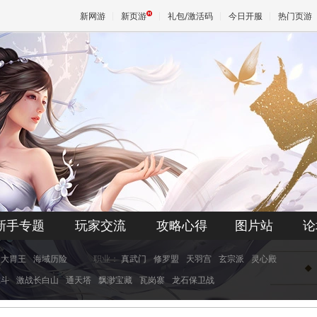
新网游
新页游
礼包/激活码
今日开服
热门页游
魔兽
天堂
王权与
新手专题
玩家交流
攻略心得
图片站
论
大胃王
海域历险
职业：
真武门
修罗盟
天羽宫
玄宗派
灵心殿
虎斗
激战长白山
通天塔
飘渺宝藏
瓦岗寨
龙石保卫战