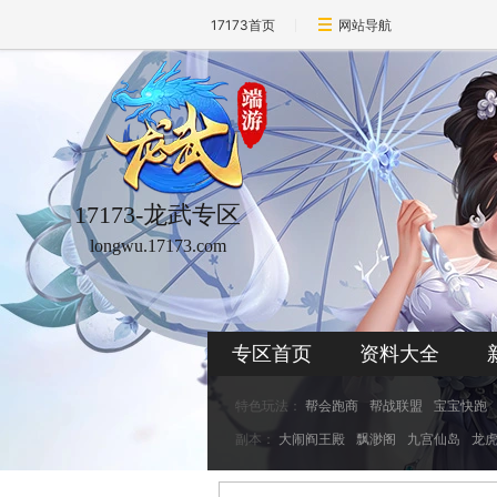
17173首页
网站导航
17173-龙武专区
longwu.17173.com
专区首页
资料大全
特色玩法：
帮会跑商
帮战联盟
宝宝快跑
副本：
大闹阎王殿
飘渺阁
九宫仙岛
龙