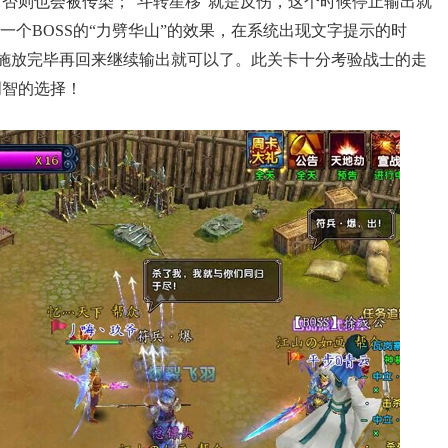
否则也会被传染；“斗转星移”就是反伤，这个时候停止输出就
一个BOSS的“力劈华山”的效果，在系统出现文字提示的时
能施放完毕再回来继续输出就可以了。此关卡十分考验战士的走
明智的选择！