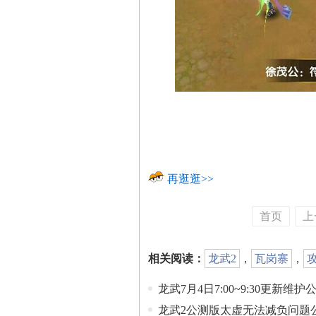
再逛逛>>
首页
上
相关阅读：
龙武2
，
瓦岗寨
，
龙武7月4日7:00~9:30更新维护
龙武2公测版太虚无法减负问题