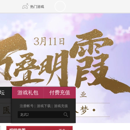
热门游戏
DNF
传奇4
剑网3旗舰版
新天龙八部
自由
诛仙世界
新仙侠5
坛
游戏礼包
付费充值
注册帐号
|
游戏下载
|
游戏充值
