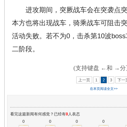
进攻期间，突厥战车会在突袭点突
本方也将出现战车，骑乘战车可阻击突
活动失败。若不为0，击杀第10波bo
二阶段。
(支持键盘 ←和 →分
上一页
1
2
3
下一
在本页阅读全文>>
看完这篇新闻有何感觉？已经有
0
人表态
0
0
0
0