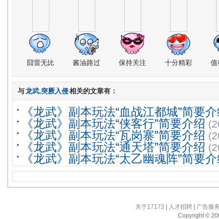
囧雷无比
酱油路过
保持关注
十分精彩
值
与
龙武,突厥入侵
相关的文章有：
《龙武》副本玩法“血战江都城”简要介
《龙武》副本玩法“侠客行”简要介绍
(2
《龙武》副本玩法“瓦岗寨”简要介绍
(2
《龙武》副本玩法“通天塔”简要介绍
(2
《龙武》副本玩法“太乙幽魂阵”简要介
关于17173
|
人才招聘
|
广告服
Copyright © 200