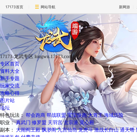
17173首页
网站导航
新网游
17173-龙武专区
longwu.17173.com
专区首页
资料大全
新手专题
玩家交流
攻略心得
图片站
论坛
特色玩法：
帮会跑商
帮战联盟
宝宝快跑
大胃王
海域历险
职业：
真武门
修罗盟
天羽宫
玄宗派
灵心殿
副本：
大闹阎王殿
飘渺阁
九宫仙岛
龙虎斗
激战长白山
通天塔