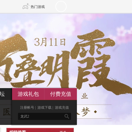
热门游戏
DNF
传奇4
剑网3旗舰版
新天龙八部
自由
诛仙世界
新仙侠5
坛
游戏礼包
付费充值
注册帐号
|
游戏下载
|
游戏充值
