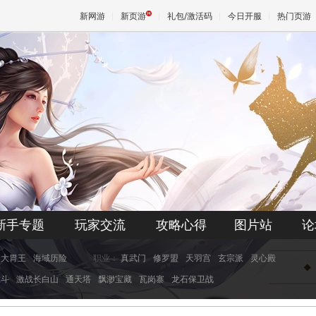
新网游
新页游
礼包/激活码
今日开服
热门页游
魔兽
天堂
王权与
新手专题
玩家交流
攻略心得
图片站
论
大胃王
海域历险
职业：
真武门
修罗盟
天羽宫
玄宗派
灵心殿
虎斗
激战长白山
通天塔
飘渺宝藏
瓦岗寨
龙石保卫战