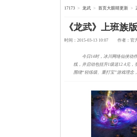
17173
>
龙武
>
首页大眼睛更新
>
《龙武》上班族版
时间：2015-03-13 10:07
官
作者：
今日14时，冰川网络仙侠动
线，并启动包括升1级送12.4元，
围绕“轻练级、重打宝”游戏理念