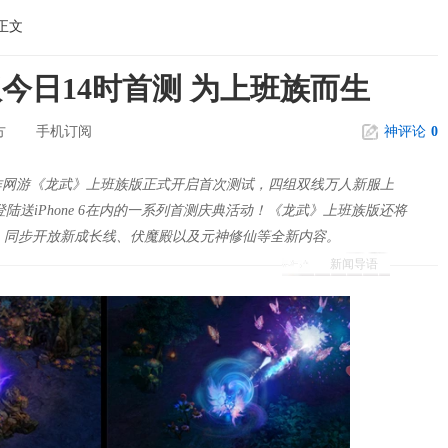
正文
今日14时首测 为上班族而生
方
手机订阅
神评论
0
作网游《龙武》上班族版正式开启首次测试，四组双线万人新服上
登陆送iPhone 6在内的一系列首测庆典活动！《龙武》上班族版还将
，同步开放新成长线、伏魔殿以及元神修仙等全新内容。
新闻导语