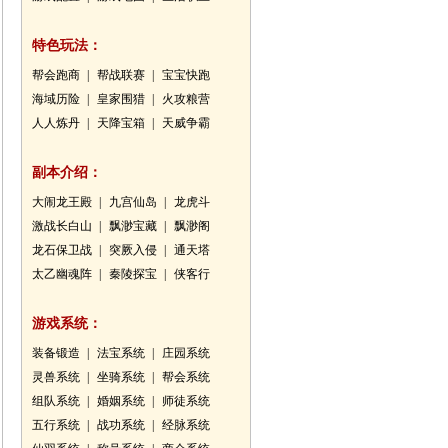
特色玩法：
帮会跑商
|
帮战联赛
|
宝宝快跑
海域历险
|
皇家围猎
|
火攻粮营
人人炼丹
|
天降宝箱
|
天威争霸
副本介绍：
大闹龙王殿
|
九宫仙岛
|
龙虎斗
激战长白山
|
飘渺宝藏
|
飘渺阁
龙石保卫战
|
突厥入侵
|
通天塔
太乙幽魂阵
|
秦陵探宝
|
侠客行
游戏系统：
装备锻造
|
法宝系统
|
庄园系统
灵兽系统
|
坐骑系统
|
帮会系统
组队系统
|
婚姻系统
|
师徒系统
五行系统
|
战功系统
|
经脉系统