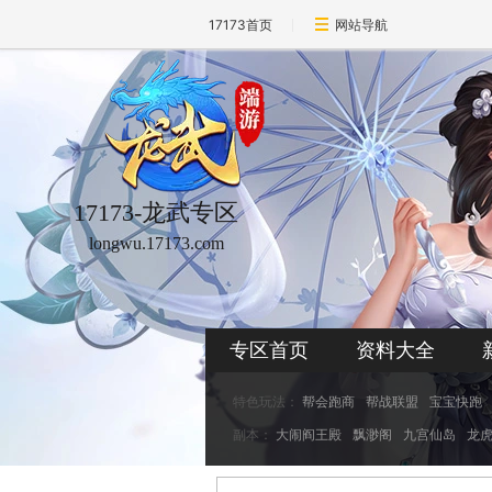
17173首页
网站导航
17173-龙武专区
longwu.17173.com
专区首页
资料大全
特色玩法：
帮会跑商
帮战联盟
宝宝快跑
副本：
大闹阎王殿
飘渺阁
九宫仙岛
龙