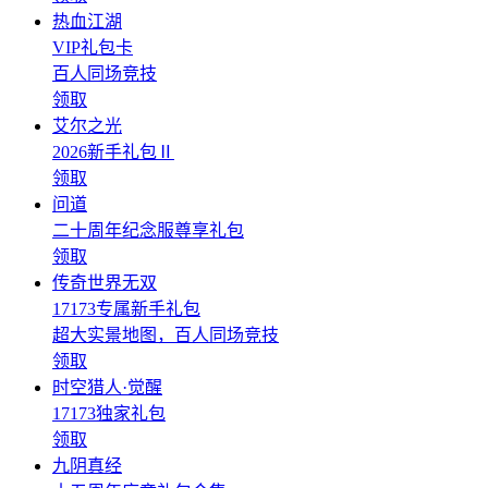
热血江湖
VIP礼包卡
百人同场竞技
领取
艾尔之光
2026新手礼包Ⅱ
领取
问道
二十周年纪念服尊享礼包
领取
传奇世界无双
17173专属新手礼包
超大实景地图，百人同场竞技
领取
时空猎人·觉醒
17173独家礼包
领取
九阴真经