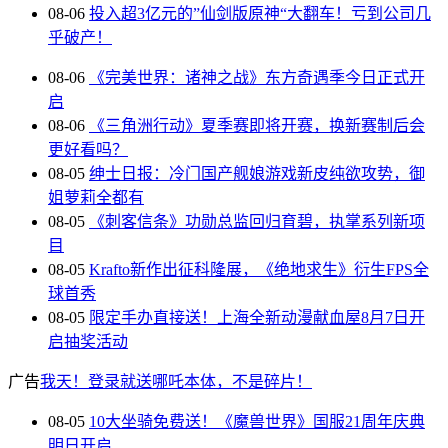
08-06
投入超3亿元的”仙剑版原神“大翻车！亏到公司几
乎破产！
08-06
《完美世界：诸神之战》东方奇遇季今日正式开
启
08-06
《三角洲行动》夏季赛即将开赛，换新赛制后会
更好看吗？
08-05
绅士日报：冷门国产舰娘游戏新皮纯欲攻势，御
姐萝莉全都有
08-05
《刺客信条》功勋总监回归育碧，执掌系列新项
目
08-05
Krafto新作出征科隆展，《绝地求生》衍生FPS全
球首秀
08-05
限定手办直接送！上海全新动漫献血屋8月7日开
启抽奖活动
广告
我天！登录就送哪吒本体，不是碎片！
08-05
10大坐骑免费送！《魔兽世界》国服21周年庆典
明日开启