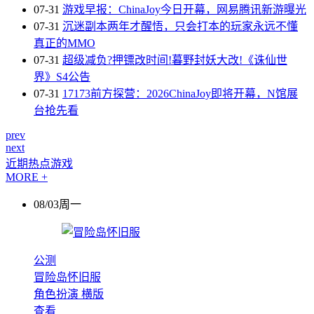
07-31
游戏早报：ChinaJoy今日开幕，网易腾讯新游曝光
07-31
沉迷副本两年才醒悟，只会打本的玩家永远不懂
真正的MMO
07-31
超级减负?押镖改时间!暮野封妖大改!《诛仙世
界》S4公告
07-31
17173前方探营：2026ChinaJoy即将开幕，N馆展
台抢先看
prev
next
近期热点游戏
MORE +
08/03周一
公测
冒险岛怀旧服
角色扮演
横版
查看