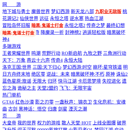
网 游
地下城与勇士
魔兽世界
梦幻西游
新天龙八部
桃
九职业无敌版
花源记2
仙侠世界
远征
永恒之塔
逆水寒
热血江湖
冒险岛怀旧服
永恒之塔2
传奇之梦
最终幻想
暗黑:鬼道士打金
14
剑网3
热血传奇
降魔录一折
封神榜2
逍遥轻松版
暗黑破坏
神4
多端游戏
王者荣耀世界
鸣潮
荒野行动
RO新启航
九牧之野
三角洲行动
天下：万象
燕云十六声
传奇4
永恒大陆
洛克王国:世界
三国:天下归心
梦幻西游:时空
崩坏:星穹铁道
明
日方舟终末地
绝区零
逆战：未来
暗黑破坏神:不朽
原神
诛仙2
蓝色星原:旅谣
无限大
归环
快马江湖
卡厄思梦境
失控进化
遗
忘之海
诡秘之主
天堂2盟约
飞飞：无限宇宙
热门单机
GTA6
红色沙漠
影之刃零
一盏秋声：锦衣卫
生化危机：安魂
曲
古剑
黑神话：悟空
归唐
剑星
湮灭之潮
页 游
大皇帝
我的世界
权力的游戏
散人天堂·HOT
上线全图爆
破界
飞升版
阎王沉默
00000氪搜打撤
火影忍者OL
梦回江湖·启动