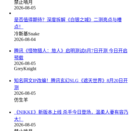
禁止啃月
2026-08-05
是否值得期待？深度拆解《白银之城》二测亮点与槽
点！
冷斯基Snake
2026-08-04
腾讯《怪物猎人：旅人》启明测试8月7日开测 今日开启
预载
2026-08-05
GreyKnight
知名网文IP改编！腾讯玄幻SLG《遮天世界》8月20日开
测
2026-08-05
仿生羊
《NIKKE》新版本上线 杀手今日登场，温柔人妻有容乃
大！
2026-08-05