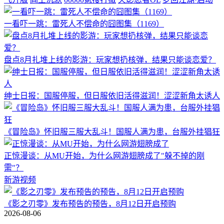
一看吓一跳：雷死人不偿命的囧图集（1169）
盘点8月扎堆上线的影游：玩家想扔核弹，结果只能谈恋爱？
绅士日报：国服停服，但日服依旧活得滋润！涩涩新角太诱人
《冒险岛》怀旧服三服大乱斗！国服人满为患，台服外挂猖狂
正惊漫谈：从MU开始，为什么网游翅膀成了"躲不掉的刚
需"？
新游视频
《影之刃零》发布预告的预告，8月12日开启预购
2026-08-06