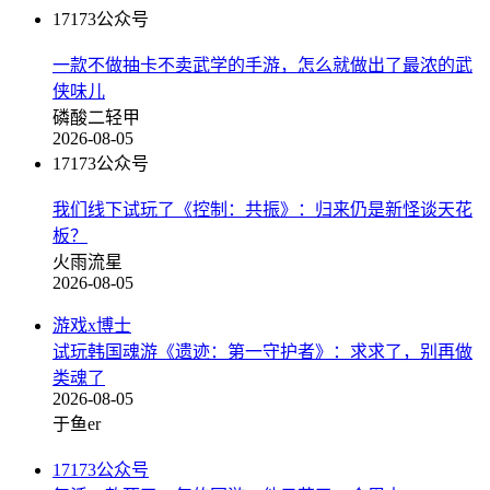
17173公众号
一款不做抽卡不卖武学的手游，怎么就做出了最浓的武
侠味儿
磷酸二轻甲
2026-08-05
17173公众号
我们线下试玩了《控制：共振》：归来仍是新怪谈天花
板？
火雨流星
2026-08-05
游戏x博士
试玩韩国魂游《遗迹：第一守护者》：求求了，别再做
类魂了
2026-08-05
于鱼er
17173公众号