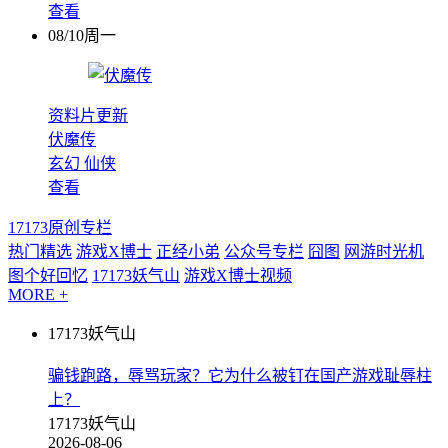
查看
08/10周一
资料片更新
伏魔传
玄幻
仙侠
查看
17173原创专栏
热门精选
游戏X博士
正经小弟
公众号专栏
囧图
网游时光机
图个好回忆
17173妖气山
游戏X博士视频
MORE +
17173妖气山
骗钱跑路，辱骂玩家？它为什么被钉在国产游戏耻辱柱
上？
17173妖气山
2026-08-06