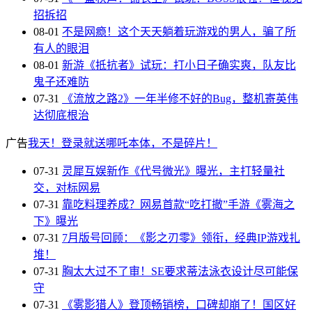
招拆招
08-01
不是网瘾！这个天天躺着玩游戏的男人，骗了所
有人的眼泪
08-01
新游《抵抗者》试玩：打小日子确实爽，队友比
鬼子还难防
07-31
《流放之路2》一年半修不好的Bug，整机寄英伟
达彻底根治
广告
我天！登录就送哪吒本体，不是碎片！
07-31
灵犀互娱新作《代号微光》曝光，主打轻量社
交，对标网易
07-31
靠吃料理养成？网易首款“吃打撤”手游《雾海之
下》曝光
07-31
7月版号回顾：《影之刃零》领衔，经典IP游戏扎
堆！
07-31
胸太大过不了审！SE要求蒂法泳衣设计尽可能保
守
07-31
《雾影猎人》登顶畅销榜，口碑却崩了！国区好