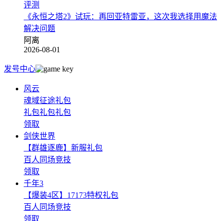
评测
《永恒之塔2》试玩：再回亚特雷亚，这次我选择用魔法
解决问题
阿离
2026-08-01
发号中心
风云
魂域征途礼包
礼包礼包礼包
领取
剑侠世界
【群雄逐鹿】新服礼包
百人同场竞技
领取
千年3
【爆装4区】17173特权礼包
百人同场竞技
领取