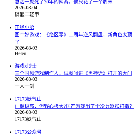
复活一款死了30年的网游，他只花了一个周末
2026-08-04
磷酸二轻甲
正经小弟
图个好游戏：《绝区零》二周年逆风翻盘，新角色太顶
了
2026-08-03
Helen
游戏x博士
三个国风游戏制作人，试图闯进《黑神话》打开的大门
2026-08-03
一人一剑
17173妖气山
门槛极高，但野心极大?国产游戏出了个冷兵器搜打撤？
2026-08-03
17173妖气山
17173公众号