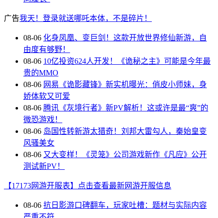
广告
我天！登录就送哪吒本体，不是碎片！
08-06
化身凤凰、变巨剑！这款开放世界修仙新游，自
由度有够野！
08-06
10亿投资624人开发！《诡秘之主》可能是今年最
贵的MMO
08-06
网易《诡影藏锋》新实机曝光：俏皮小师妹，身
娇体软又可爱
08-06
腾讯《灰境行者》新PV解析！这或许是最“爽”的
微恐游戏！
08-06
岛国性转新游太猎奇！刘邦大雷勾人，秦始皇变
风骚美女
08-06
又大变样！《灵笼》公司游戏新作《凡应》公开
测试新PV！
【17173网游开服表】点击查看最新网游开服信息
08-06
抗日影游口碑翻车，玩家吐槽：题材与实际内容
严重不符