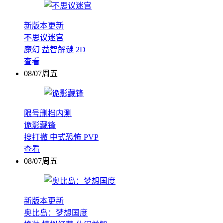
新版本更新
不思议迷宫
魔幻
益智解谜
2D
查看
08/07周五
限号删档内测
诡影藏锋
搜打撤
中式恐怖
PVP
查看
08/07周五
新版本更新
奥比岛：梦想国度