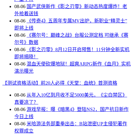
08-06
国产武侠新作《影之刃零》新动态热度爆炸！老
外抢着送钱
08-06
《传奇4》五周年专属MV出炉，新职业“精灵士”
即将上线
08-06
《赛尔号：巅峰之战》台服公测定档 可继承《赛
尔号》数据
08-06
《影之刃零》8月12日开启预售！11分钟全新实机
即将揭晓！
08-06
混血天使砍爆地狱！超爽ARPG新作《血月》实机
演示曝光
【测试资格活动】前20人必得《天堂：血统》首测资格
08-06
从年入10亿到月收不足5000美元，《尘白禁区》
真要凉了？
08-06
游戏早报：曝《暗黑4》登陆NS2，国产抗日新作
今日上线
08-06
米哈游法务部重拳出击：B站泄密UP主侵犯著作
权罪成立