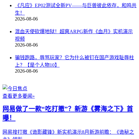
《凡应》EP02测试全新PV——与巨兽彼此依存，和鸣共
生！
2026-08-06
混血天使砍爆地狱！超爽ARPG新作《血月》实机演示
视频
2026-08-06
骗钱跑路，辱骂玩家？它为什么被钉在国产游戏耻辱柱
上？【是个人物10】
2026-08-06
查看更多要闻»
网易做了一款“吃打撤”？新游《雾海之下》首
曝！
网易搜打撤《诡影藏锋》新实机演示
8月新游前瞻：《诡秘之