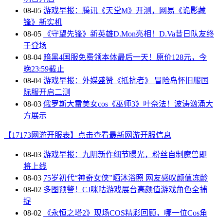
08-05
游戏早报：腾讯《天堂M》开测，网易《诡影藏
锋》新实机
08-05
《守望先锋》新英雄D.Mon亮相！D.Va昔日队友终
于登场
08-04
暗黑4国服免费领本体最后一天！原价128元，今
晚23:59截止
08-04
游戏早报：外媒盛赞《抵抗者》 冒险岛怀旧服国
际服开启二测
08-03
俄罗斯大雷美女cos《巫师3》叶奈法！波涛汹涌大
方展示
【17173网游开服表】点击查看最新网游开服信息
08-03
游戏早报：九阴新作细节曝光，粉丝自制魔兽即
将上线
08-03
75岁初代“神奇女侠”晒沐浴照 网友感叹颜值冻龄
08-02
多图预警！CJ咪咕游戏展台高颜值游戏角色全捕
捉
08-02
《永恒之塔2》现场COS精彩回顾，哪一位Cos角