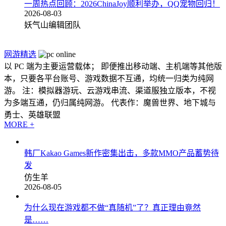
一周热点回顾：2026ChinaJoy顺利举办，QQ宠物回归！
2026-08-03
妖气山编辑团队
网游精选
以 PC 端为主要运营载体； 即便推出移动端、主机端等其他版
本，只要各平台账号、游戏数据不互通，均统一归类为纯网
游。 注：模拟器游玩、云游戏串流、渠道服独立版本，不视
为多端互通，仍归属纯网游。 代表作：魔兽世界、地下城与
勇士、英雄联盟
MORE +
韩厂Kakao Games新作密集出击，多款MMO产品蓄势待
发
仿生羊
2026-08-05
为什么现在游戏都不做“真随机”了？真正理由竟然
是……