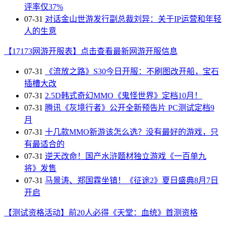
评率仅37%
07-31
对话金山世游发行副总裁刘异：关于IP运营和年轻
人的生意
【17173网游开服表】点击查看最新网游开服信息
07-31
《流放之路》S30今日开服：不刷图改开船，宝石
插槽大改
07-31
2.5D韩式奇幻MMO《鬼怪世界》定档10月！
07-31
腾讯《灰境行者》公开全新预告片 PC测试定档9
月
07-31
十几款MMO新游该怎么选？没有最好的游戏，只
有最适合的
07-31
逆天改命！国产水浒题材独立游戏《一百单九
将》发售
07-31
马景涛、郑国霖坐镇！《征途2》夏日盛典8月7日
开启
【测试资格活动】前20人必得《天堂：血统》首测资格