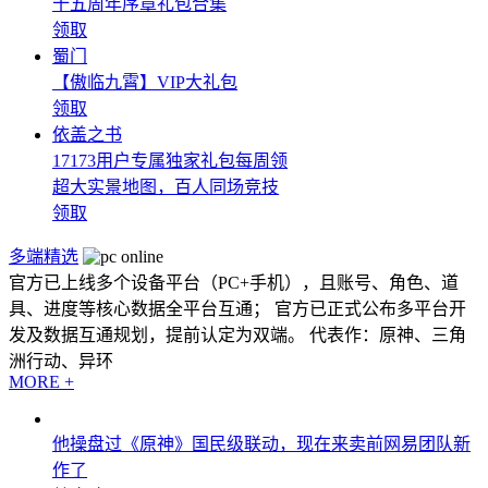
十五周年序章礼包合集
领取
蜀门
【傲临九霄】VIP大礼包
领取
依盖之书
17173用户专属独家礼包每周领
超大实景地图，百人同场竞技
领取
多端精选
官方已上线多个设备平台（PC+手机），且账号、角色、道
具、进度等核心数据全平台互通； 官方已正式公布多平台开
发及数据互通规划，提前认定为双端。 代表作：原神、三角
洲行动、异环
MORE +
他操盘过《原神》国民级联动，现在来卖前网易团队新
作了