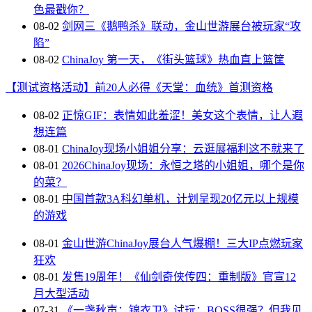
色最戳你？
08-02
剑网三《鹅鸭杀》联动，金山世游展台被玩家“攻
陷”
08-02
ChinaJoy 第一天，《街头篮球》热血直上篮筐
【测试资格活动】前20人必得《天堂：血统》首测资格
08-02
正惊GIF：表情如此羞涩！美女这个表情，让人遐
想连篇
08-01
ChinaJoy现场小姐姐分享：云逛展福利这不就来了
08-01
2026ChinaJoy现场：永恒之塔的小姐姐，哪个是你
的菜？
08-01
中国首款3A科幻单机，计划呈现20亿元以上规模
的游戏
08-01
金山世游ChinaJoy展台人气爆棚！三大IP点燃玩家
狂欢
08-01
发售19周年！《仙剑奇侠传四：重制版》官宣12
月大型活动
07-31
《一盏秋声：锦衣卫》试玩：BOSS很强？但我见