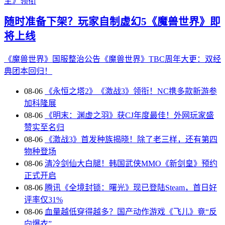
主》领衔
随时准备下架？玩家自制虚幻5《魔兽世界》即
将上线
《魔兽世界》国服整治公告
《魔兽世界》TBC周年大更：双经
典团本回归！
08-06
《永恒之塔2》《激战3》领衔！NC携多款新游参
加科隆展
08-06
《明末：渊虚之羽》获CJ年度最佳！外网玩家盛
赞实至名归
08-06
《激战3》首发种族揭晓！除了老三样，还有第四
物种登场
08-06
清冷剑仙大白腿！韩国武侠MMO《新剑皇》预约
正式开启
08-06
腾讯《全境封锁：曙光》现已登陆Steam，首日好
评率仅31%
08-06
血量越低穿得越多？国产动作游戏《飞儿》竟“反
向爆衣”