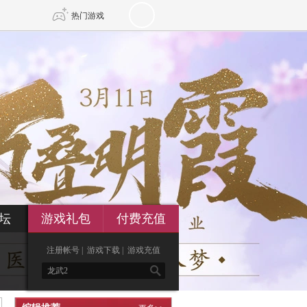
热门游戏
DNF
传奇4
剑网3旗舰版
新天龙八部
自由
诛仙世界
仙剑世界
坛
游戏礼包
付费充值
注册帐号
|
游戏下载
|
游戏充值
