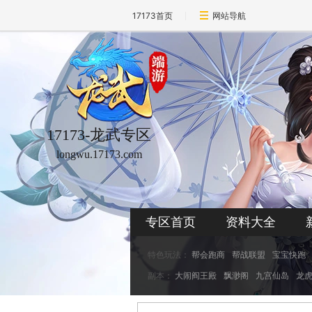
17173首页
网站导航
17173-龙武专区
longwu.17173.com
专区首页
资料大全
特色玩法：
帮会跑商
帮战联盟
宝宝快跑
副本：
大闹阎王殿
飘渺阁
九宫仙岛
龙