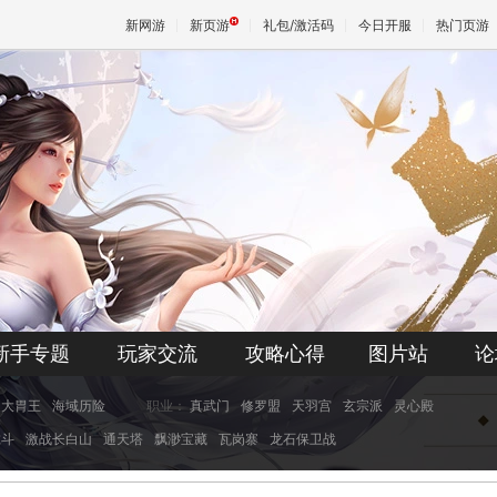
新网游
新页游
礼包/激活码
今日开服
热门页游
魔兽
天堂
王权与
新手专题
玩家交流
攻略心得
图片站
论
大胃王
海域历险
职业：
真武门
修罗盟
天羽宫
玄宗派
灵心殿
虎斗
激战长白山
通天塔
飘渺宝藏
瓦岗寨
龙石保卫战