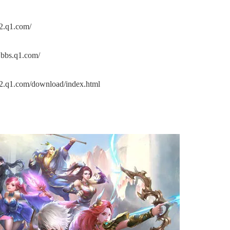
1.com/
.q1.com/
om/download/index.html