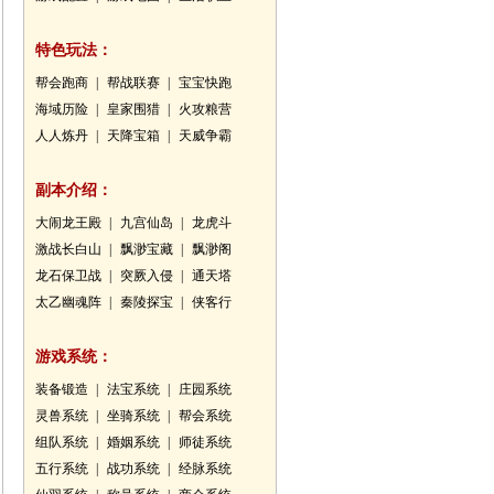
特色玩法：
帮会跑商
|
帮战联赛
|
宝宝快跑
海域历险
|
皇家围猎
|
火攻粮营
人人炼丹
|
天降宝箱
|
天威争霸
副本介绍：
大闹龙王殿
|
九宫仙岛
|
龙虎斗
激战长白山
|
飘渺宝藏
|
飘渺阁
龙石保卫战
|
突厥入侵
|
通天塔
太乙幽魂阵
|
秦陵探宝
|
侠客行
游戏系统：
装备锻造
|
法宝系统
|
庄园系统
灵兽系统
|
坐骑系统
|
帮会系统
组队系统
|
婚姻系统
|
师徒系统
五行系统
|
战功系统
|
经脉系统