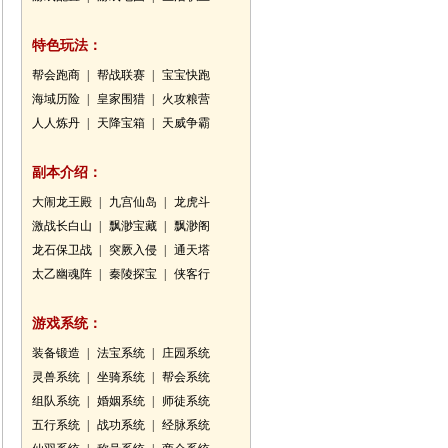
特色玩法：
帮会跑商
|
帮战联赛
|
宝宝快跑
海域历险
|
皇家围猎
|
火攻粮营
人人炼丹
|
天降宝箱
|
天威争霸
副本介绍：
大闹龙王殿
|
九宫仙岛
|
龙虎斗
激战长白山
|
飘渺宝藏
|
飘渺阁
龙石保卫战
|
突厥入侵
|
通天塔
太乙幽魂阵
|
秦陵探宝
|
侠客行
游戏系统：
装备锻造
|
法宝系统
|
庄园系统
灵兽系统
|
坐骑系统
|
帮会系统
组队系统
|
婚姻系统
|
师徒系统
五行系统
|
战功系统
|
经脉系统