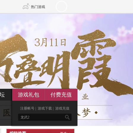
热门游戏
DNF
传奇4
剑网3旗舰版
新天龙八部
自由
诛仙世界
新仙侠5
坛
游戏礼包
付费充值
注册帐号
|
游戏下载
|
游戏充值
