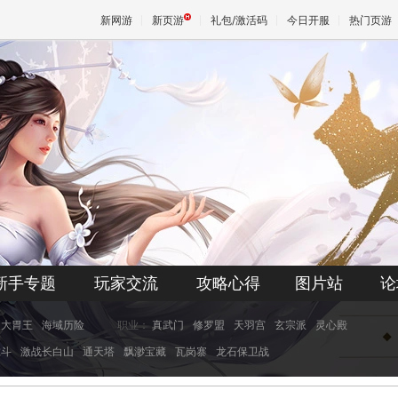
新网游
新页游
礼包/激活码
今日开服
热门页游
魔兽
天堂
王权与
新手专题
玩家交流
攻略心得
图片站
论
大胃王
海域历险
职业：
真武门
修罗盟
天羽宫
玄宗派
灵心殿
虎斗
激战长白山
通天塔
飘渺宝藏
瓦岗寨
龙石保卫战