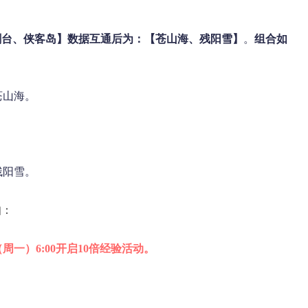
剑台、侠客岛】
数据互通后为：【苍山海、残阳雪】
。
组合如
苍山海。
残阳雪。
知：
日（周一）6:00开启10倍经验活动。