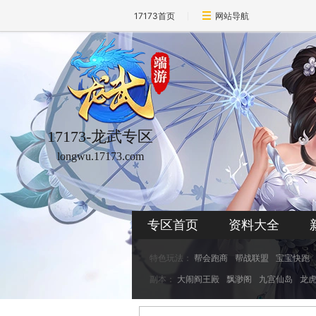
17173首页
网站导航
17173-龙武专区
longwu.17173.com
专区首页
资料大全
特色玩法：
帮会跑商
帮战联盟
宝宝快跑
副本：
大闹阎王殿
飘渺阁
九宫仙岛
龙