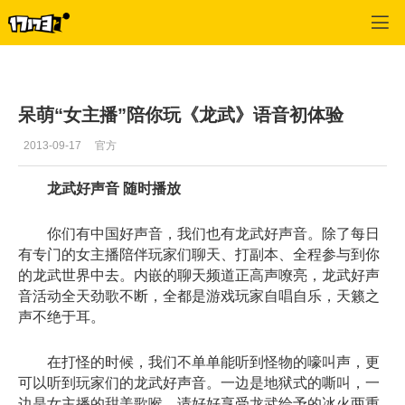
龙武
>
综合经验
>
正文
呆萌“女主播”陪你玩《龙武》语音初体验
2013-09-17
官方
龙武好声音 随时播放
你们有中国好声音，我们也有龙武好声音。除了每日
有专门的女主播陪伴玩家们聊天、打副本、全程参与到你
的龙武世界中去。内嵌的聊天频道正高声嘹亮，龙武好声
音活动全天劲歌不断，全都是游戏玩家自唱自乐，天籁之
声不绝于耳。
在打怪的时候，我们不单单能听到怪物的嚎叫声，更
可以听到玩家们的龙武好声音。一边是地狱式的嘶叫，一
边是女主播的甜美歌喉，请好好享受龙武给予的冰火两重