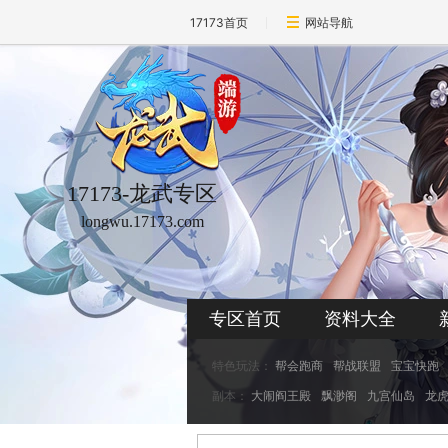
17173首页
网站导航
17173-龙武专区
longwu.17173.com
专区首页
资料大全
特色玩法：
帮会跑商
帮战联盟
宝宝快跑
副本：
大闹阎王殿
飘渺阁
九宫仙岛
龙