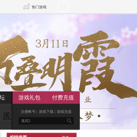
热门游戏
DNF
传奇4
剑网3旗舰版
新天龙八部
自由
诛仙世界
新仙侠5
坛
游戏礼包
付费充值
注册帐号
|
游戏下载
|
游戏充值
