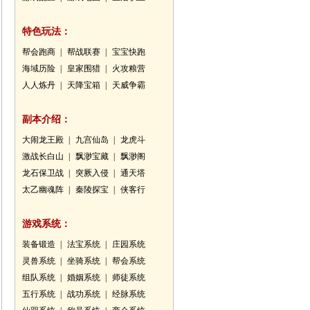
特色玩法：
帮会跑商
|
帮战联赛
|
宝宝快跑
海域历险
|
皇家围猎
|
火攻粮营
人人炼丹
|
天降宝箱
|
天威争霸
副本介绍：
大闹龙王殿
|
九宫仙岛
|
龙虎斗
激战长白山
|
飘渺宝藏
|
飘渺阁
龙石保卫战
|
突厥入侵
|
通天塔
太乙幽魂阵
|
秦陵探宝
|
侠客行
游戏系统：
装备锻造
|
法宝系统
|
庄园系统
灵兽系统
|
坐骑系统
|
帮会系统
组队系统
|
婚姻系统
|
师徒系统
五行系统
|
战功系统
|
经脉系统