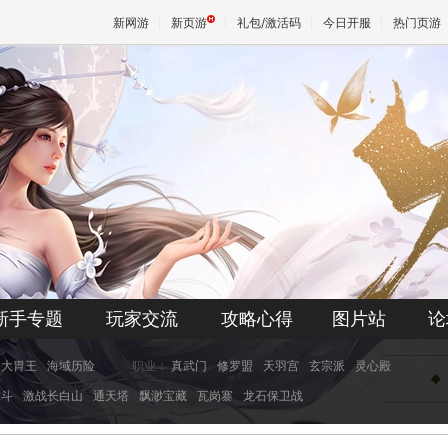
新网游
新页游
礼包/激活码
今日开服
热门页游
魔兽
天堂
王权与
新手专题
玩家交流
攻略心得
图片站
论
大胃王
海域历险
职业：
真武门
修罗盟
天羽宫
玄宗派
灵心殿
虎斗
激战长白山
通天塔
飘渺宝藏
瓦岗寨
龙石保卫战