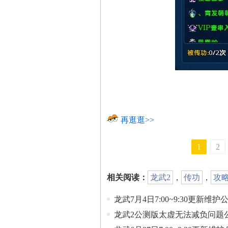
再逛逛>>
1
2
相关阅读：
龙武2
，
传功
，
攻
龙武7月4日7:00~9:30更新维护
龙武2公测版太虚无法减负问题