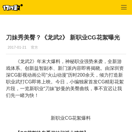
龙武
>
首页大眼睛更新
>
正文
刀妹秀美臀？《龙武2》 新职业CG花絮曝光
2017-01-21
官方
《龙武2》年末大爆料，神秘职业强势来袭，全新游
戏体系、创新益智副本、新门派内容即将揭晓。由深圳资
深CG影视动画公司“火山动漫”历时200余天，倾力打造新
职业武打CG即将上映。今日，小编独家首发CG精彩花絮
片段，一览新职业“刀妹”妙曼的美臀曲线，事不宜迟让我
们先一睹为快！
新职业CG花絮爆料