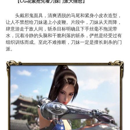
【CG花絮抢先看刀妹门派大猜想】
头戴邪鬼面具，清爽洒脱的马尾和紧身小皮衣造型，
让人不禁想给刀妹递上小皮鞭。片段中，刀妹从天而降，
肆意游走于敌人间，斩杀目标明确且下手丝毫不拖泥带
水，沉着冷静的头脑和干脆利落的斩杀，俨然是经受过有
组织训练而成。至此不难推断，刀妹一定是擅长刺杀的门
派。