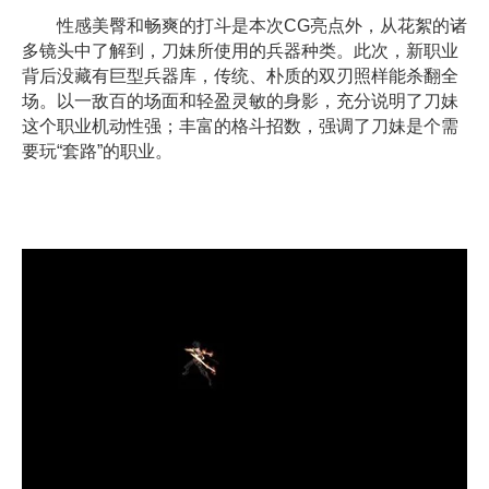
性感美臀和畅爽的打斗是本次CG亮点外，从花絮的诸
多镜头中了解到，刀妹所使用的兵器种类。此次，新职业
背后没藏有巨型兵器库，传统、朴质的双刃照样能杀翻全
场。以一敌百的场面和轻盈灵敏的身影，充分说明了刀妹
这个职业机动性强；丰富的格斗招数，强调了刀妹是个需
要玩“套路”的职业。