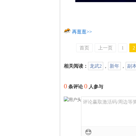
再逛逛>>
首页
上一页
1
2
相关阅读：
龙武2
，
新年
，
副
0
0
条评论
人参与
评论赢取激活码/周边等奖励