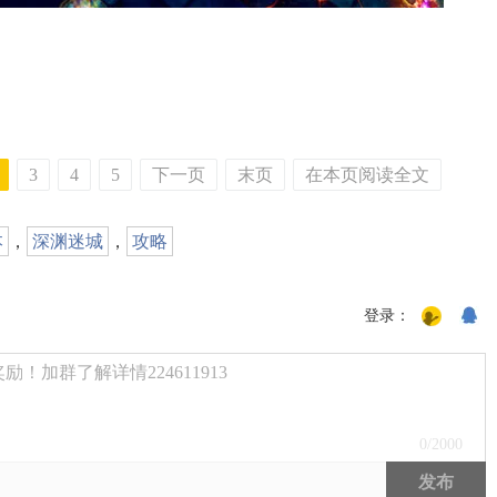
3
4
5
下一页
末页
在本页阅读全文
本
，
深渊迷城
，
攻略
登录：
！加群了解详情224611913
0
/2000
发布