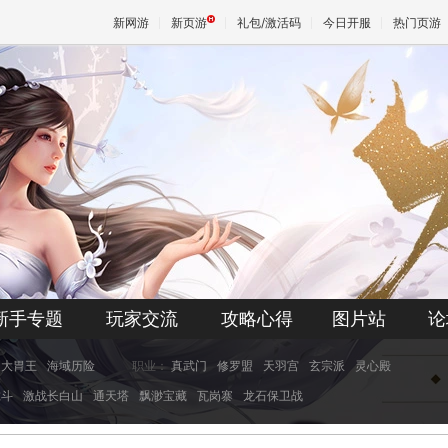
新网游
新页游
礼包/激活码
今日开服
热门页游
魔兽
天堂
王权与
新手专题
玩家交流
攻略心得
图片站
论
大胃王
海域历险
职业：
真武门
修罗盟
天羽宫
玄宗派
灵心殿
虎斗
激战长白山
通天塔
飘渺宝藏
瓦岗寨
龙石保卫战