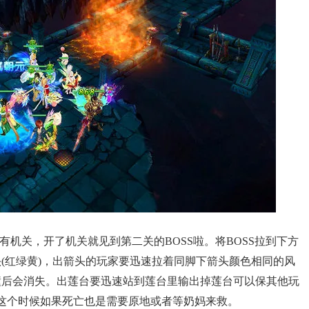
有机关，开了机关就见到第二关的BOSS啦。将BOSS拉到下方
(红绿黄)，出箭头的玩家要迅速拉着同脚下箭头颜色相同的风
撞后会消失。出莲台要迅速站到莲台里输出掉莲台可以保其他玩
这个时候如果死亡也是需要原地或者等奶妈来救。