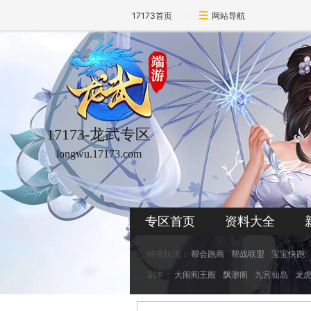
17173首页
网站导航
17173-龙武专区
longwu.17173.com
专区首页
资料大全
特色玩法：
帮会跑商
帮战联盟
宝宝快跑
副本：
大闹阎王殿
飘渺阁
九宫仙岛
龙