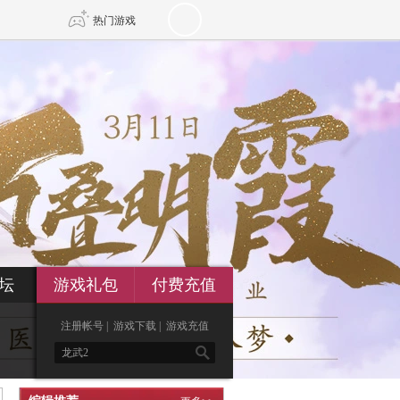
热门游戏
DNF
传奇4
剑网3旗舰版
新天龙八部
自由
诛仙世界
新仙侠5
坛
游戏礼包
付费充值
注册帐号
|
游戏下载
|
游戏充值
