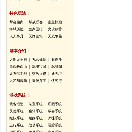
特色玩法：
帮会跑商
|
帮战联赛
|
宝宝快跑
海域历险
|
皇家围猎
|
火攻粮营
人人炼丹
|
天降宝箱
|
天威争霸
副本介绍：
大闹龙王殿
|
九宫仙岛
|
龙虎斗
激战长白山
|
飘渺宝藏
|
飘渺阁
龙石保卫战
|
突厥入侵
|
通天塔
太乙幽魂阵
|
秦陵探宝
|
侠客行
游戏系统：
装备锻造
|
法宝系统
|
庄园系统
灵兽系统
|
坐骑系统
|
帮会系统
组队系统
|
婚姻系统
|
师徒系统
五行系统
|
战功系统
|
经脉系统