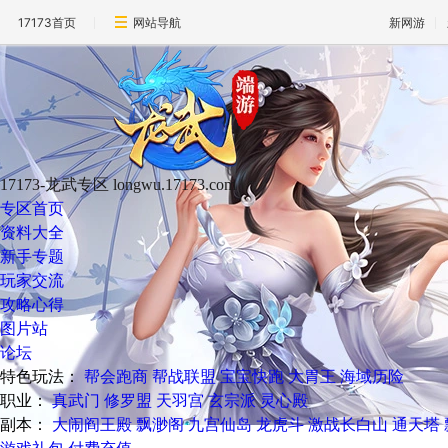
17173首页
网站导航
新网游
17173-龙武专区
longwu.17173.com
专区首页
资料大全
新手专题
玩家交流
攻略心得
图片站
论坛
特色玩法：
帮会跑商
帮战联盟
宝宝快跑
大胃王
海域历险
职业：
真武门
修罗盟
天羽宫
玄宗派
灵心殿
副本：
大闹阎王殿
飘渺阁
九宫仙岛
龙虎斗
激战长白山
通天塔